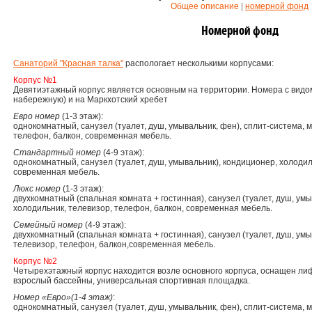
Общее описание
|
номерной фонд
Номерной фонд
Санаторий "Красная талка"
распологает несколькими корпусами:
Корпус №1
Девятиэтажный корпус является основным на территории. Номера с видо
набережную) и на Маркхотский хребет
Евро номер
(1-3 этаж):
однокомнатный, санузел (туалет, душ, умывальник, фен), сплит-система, 
телефон, балкон, современная мебель.
Стандартный номер
(4-9 этаж):
однокомнатный, санузел (туалет, душ, умывальник), кондиционер, холодил
современная мебель.
Люкс номер
(1-3 этаж):
двухкомнатный (спальная комната + гостинная), санузел (туалет, душ, умы
холодильник, телевизор, телефон, балкон, современная мебель.
Семейный номер
(4-9 этаж):
двухкомнатный (спальная комната + гостинная), санузел (туалет, душ, умы
телевизор, телефон, балкон,современная мебель.
Корпус №2
Четырехэтажный корпус находится возле основного корпуса, оснащен лиф
взрослый бассейны, универсальная спортивная площадка.
Номер «Евро»(1-4 этаж)
:
однокомнатный, санузел (туалет, душ, умывальник, фен), сплит-система, 