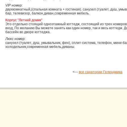
VIP номер:
двухкомнатный,(спальная комната + гостиная). санузел (туалет, душ, умыв
бар, телевизор, балкон,диван,современная мебель.
Корпус "Летний домик"
Это отдельно стоящий одноэтажный коттедж, состоящий из трех номеро
вход, По желанию Вы можете занять как один номер, так и весь коттедж.
бассейн во дворе коттеджа.
Люкс номер:
санузел (туалет, душ, умывальник, фен), сплит-система, телефон, мини-ба
холодильник,современная мебель,диваны.
<---
все санатории Геленджика