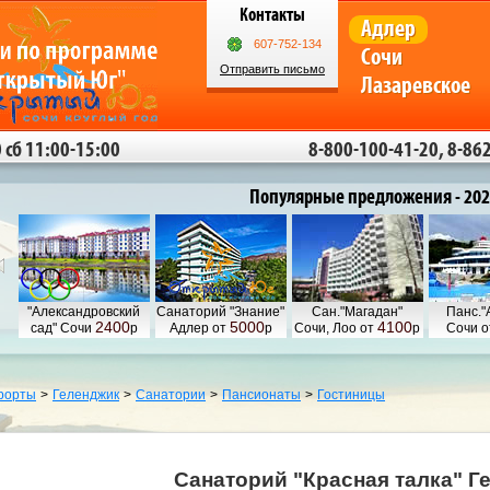
Контакты
Адлер
607-752-134
Сочи
Отправить письмо
Лазаревское
 сб 11:00-15:00
8-800-100-41-20, 8-862
Популярные предложения - 202
"Александровский
Санаторий "Знание"
Сан."Магадан"
Панс."
2400
5000
4100
сад" Сочи
р
Адлер от
р
Сочи, Лоо от
р
Сочи 
рорты
>
Геленджик
>
Санатории
>
Пансионаты
>
Гостиницы
Санаторий "Красная талка" Г