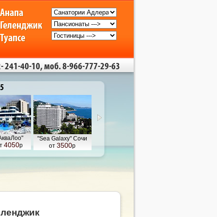
Анапа
Геленджик
Туапсе
- 241-40-10, моб. 8-966-777-29-63
5
Сан. "Зеленая роща"
АкваЛоо"
СОК "Парус" Сочи
"Sea Galaxy" Сочи
5850
4050
4900
3500
Сочи от
р
от
р
от
р
от
р
еленджик