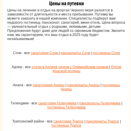
Цены на путевки
Цены на лечение и отдых на крортах Черного моря разнятся в
зависимости от длительности и места пребывания. Путевку вы
можете заказать в нашей компании. Специалисты подберут вам
недорого гостиницу, пансионат, санаторий, мини-отель. Цена вопроса
— увлекательный отдых с родными, любимыми, детьми.
Предложения будут даже для людей со скромным бюджетом. Звоните
нам, мы гарантируем, что ваш отдых в 2025 году будет
незабываемым!
Сочи - все
санатории Сочи
|
пансионаты Сочи
|
гостиницы Сочи
Адлер - все
отели в Адлере рядом с Олимпийским парком
|
Отели
Красной поляны
Анапа - все
санаториии Анапы
|
пансионаты Анапы
|
гостиницы
Анапы
Геленджик - все
санатории Геленджика
|
пансионаты Геленджика
|
гостиницы Геленджика
Туапсинский район - все
санатории Туапсе
|
пансионаты Туапсе
|
гостиницы Туапсе