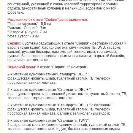
современном стиле. Отель располагает
собственной, ухоженной и очень красивой территорией с зонами
отдыха, декоративным колодец и мельницой, водоемом с живой
форелью.
Расстояние от отеля "София" до подъёмников:
"Горная карусель" - 5,5 км.
"Альпика-Сервис" - 7км.
"Газпром" (Лаура) -7 км.
"Роза Хутор" - 8 км.
Сервис:
К услугам отдыхающих в отеле "София" - ресторан (русская и
европейская кухня), бар (дискотека, спутниковое ТВ, DVD, караоке,
кальян), русский бильярд, настольный теннис, игры, тренажеры,
русская баня с профессиональным массажистом, открытый бассейн,
прачечная, автостоянка.
Номерной фонд:
В отеле "София" 15 номеров:
2-х местные однокомнатные"Стандарты DBL " :
французская кровать, шкаф, туалетный столик, ТВ, телефон,
просторная ванная комната;
2-х местные однокомнатные "Стандарты DBL + " :
французская кровать, раскладной диван, шкаф, туалетный столик, ТВ,
телефон, просторная ванная комната;
2-х местные однокомнатные "Стандарты DBL + " с балконом :
французская кровать, шкаф, туалетный столик, ТВ, телефон,
просторная ванная комната, балкон с великолепным видом;
2-х местные однокомнатные "Стандарты TWIN" :
2 раздельные кровати (можно сдвинуть), шкаф, туалетный столик, ТВ,
телефон, ванная комната или душ, балкон с великолепным видом;