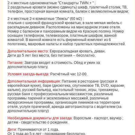
2-х местные однокомнатные "Стандарты TWIN + " :
2 раздельные кровати (можно сдвинуть) шкаф, туалетный столик, ТВ,
телефон, просторная ванная комната, балкон с великолепным видом;
2-х местные 2-х комнатные "Люксы" (60 м2) :
спальня с широкой французской кроватью, в зале мягкая мебель с
раскладным диваном. Расположены на мансардном этаже отеля.
Номер с балконом и панорамным видом на Красную поляну. Номер
оснащен телефоном, телевизором, платяным шкафом, ванной
комнатой. В ванной комнате есть фирменный комплект из 6
полотенец, махровые халаты и набор туалетных принадлежностей.
Дополнительное место:
Еврораскладная кровать, диван.
Дети до 5 лет без места, без питания – бесплатно.
Питание:
Завтрак входит в стоимость. Обед и ужин за
дополнительную плату.
Условия заезда-выезда:
Расчётный час 12-00.
Дополнительная информация:
Питание в ресторане (русская и
европейская кухня), баре (дискотека, спутниковое ТВ, DVD, караоке,
кальян), русский бильярд, настольный теннис, игры, тренажеры,
русская баня с профессиональным массажистом, различные
программы парений и эксклюзивных массажей, различные
экскурсионные программы, организация пикников на территории
отеля, услуги прачечной, аренда автотранспорта с водителем (за
дополнительную плату)
Необходимые документы для заезда:
Взрослым - паспорт, ваучер ;
детям - свидетельство о рождении.
Дети:
Принимаются от 1 года.
От 1 года до 5-х лет - проживание бесплатно.