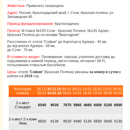
Животные:
Привозить запрещено.
Адрес:
Россия, Краснодарский край, г. Сочи, Красная поляна, ул.
Заповедная 46.
Период функционирования:
Круглогодично.
Проезд:
М /такси №105 Сочи - Красная Поляна, №135 Адлер -
Красная Поляна до остановки "Вертодром".
Расстояние от отеля "София" до Аэропорта Адлера - 45 км,
до ж/д вокзал Адлера - 48 км,
до Сочи - 76 км.
В стоимость входит:
Проживание, завтрак, утренняя доставка до
подъемника в зимний период, автостоянка, интернет Wi-Fi,
пользование открытым бассейном.
Цены:
отеля "
София
" (Красная Поляна) указаны
за номер в сутки
в
рублях на
2016
год:
Категория
25.12-
30.12.15-
04.01-
09.01-
14.01-
18.02-
23.02-
28.02-
номера
30.12
04.01.16
09.01
14.01
18.02
23.02
28.02
03.03
2-х мест
6540
9030
7670
5860
4660
6000
5100
6000
Стандарт
2-х мест 2-х комн
6820
9130
8520
6480
5130
6650
5640
5130
Люкс