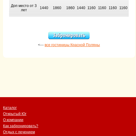
Доп место от 3
1440
1860
1860
1440
1160
1160
1160
1160
лет
<---
все гостиницы Красной Поляны
Каталог
Открытый Юг
О компании
Как забронировать?
Отдых с лечением