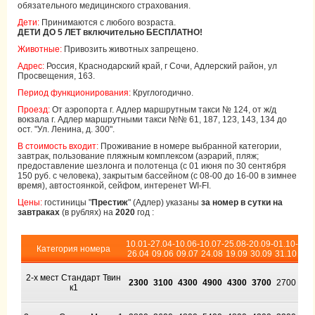
обязательного медицинского страхования.
Дети:
Принимаются с любого возраста.
ДЕТИ ДО 5 ЛЕТ включительно БЕСПЛАТНО!
Животные:
Привозить животных запрещено.
Адрес:
Россия, Краснодарский край, г Сочи, Адлерский район, ул
Просвещения, 163.
Период функционирования:
Круглогодично.
Проезд:
От аэропорта г. Адлер маршрутным такси № 124, от ж/д
вокзала г. Адлер маршрутными такси №№ 61, 187, 123, 143, 134 до
ост. "Ул. Ленина, д. 300".
В стоимость входит:
Проживание в номере выбранной категории,
завтрак, пользование пляжным комплексом (аэрарий, пляж;
предоставление шезлонга и полотенца (с 01 июня по 30 сентября
150 руб. с человека), закрытым бассейном (с 08-00 до 16-00 в зимнее
время), автостоянкой, сейфом, интеренет WI-FI.
Цены:
гостиницы "
Престиж
" (Адлер) указаны
за номер в сутки на
завтраках
(в рублях) на
2020
год :
10.01-
27.04-
10.06-
10.07-
25.08-
20.09-
01.10-
Категория номера
26.04
09.06
09.07
24.08
19.09
30.09
31.10
2-х мест Стандарт Твин
2300
3100
4300
4900
4300
3700
2700
к1