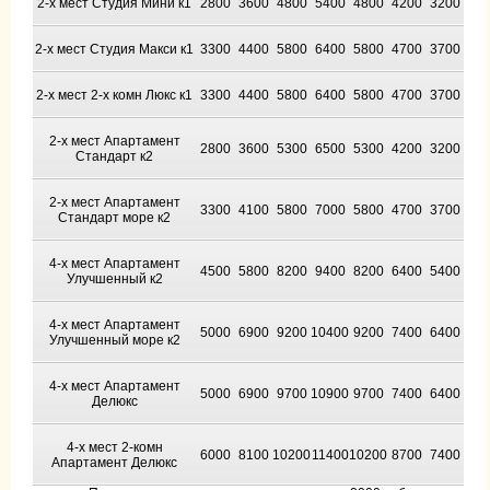
2-х мест Студия Мини к1
2800
3600
4800
5400
4800
4200
3200
2-х мест Студия Макси к1
3300
4400
5800
6400
5800
4700
3700
2-х мест 2-х комн Люкс к1
3300
4400
5800
6400
5800
4700
3700
2-х мест Апартамент
2800
3600
5300
6500
5300
4200
3200
Стандарт к2
2-х мест Апартамент
3300
4100
5800
7000
5800
4700
3700
Стандарт море к2
4-х мест Апартамент
4500
5800
8200
9400
8200
6400
5400
Улучшенный к2
4-х мест Апартамент
5000
6900
9200
10400
9200
7400
6400
Улучшенный море к2
4-х мест Апартамент
5000
6900
9700
10900
9700
7400
6400
Делюкс
4-х мест 2-комн
6000
8100
10200
11400
10200
8700
7400
Апартамент Делюкс