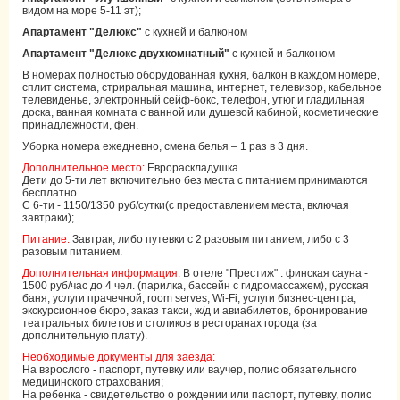
видом на море 5-11 эт);
Апартамент "Делюкс"
с кухней и балконом
Апартамент "Делюкс двухкомнатный"
с кухней и балконом
В номерах полностью оборудованная кухня, балкон в каждом номере,
сплит система, стриральная машина, интернет, телевизор, кабельное
телевиденье, электронный сейф-бокс, телефон, утюг и гладильная
доска, ванная комната с ванной или душевой кабиной, косметические
принадлежности, фен.
Уборка номера ежедневно, смена белья – 1 раз в 3 дня.
Дополнительное место:
Еврораскладушка.
Дети до 5-ти лет включительно без места с питанием принимаются
бесплатно.
С 6-ти - 1150/1350 руб/сутки(с предоставлением места, включая
завтраки);
Питание:
Завтрак, либо путевки с 2 разовым питанием, либо с 3
разовым питанием.
Дополнительная информация:
В отеле "Престиж" : финская сауна -
1500 руб/час до 4 чел. (парилка, бассейн с гидромассажем), русская
баня, услуги прачечной, room serves, Wi-Fi, услуги бизнес-центра,
экскурсионное бюро, заказ такси, ж/д и авиабилетов, бронирование
театральных билетов и столиков в ресторанах города (за
дополнительную плату).
Необходимые документы для заезда:
На взрослого - паспорт, путевку или ваучер, полис обязательного
медицинского страхования;
На ребенка - свидетельство о рождении или паспорт, путевку, полис