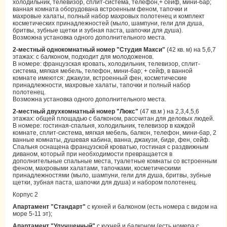
холодильник, телевизор, сплит-система, телефон,+ сейф, мини-бар;
ванная комната оборудована встроенным феном, тапочки и
махровые халаты, полный набор махровых полотенец и комплект
косметических принадлежностей (мыло, шампуни, гели для душа,
бритвы, зубные щетки и зубная паста, шапочки для душа).
Возможна установка одного дополнительного места.
2-местный однокомнатный номер "Студия Макси"
(42 кв. м) на 5,6,7
этажах: с балконом, подходит для молодоженов.
В номере: французская кровать, холодильник, телевизор, сплит-
система, мягкая мебель, телефон, мини-бар; + сейф, в ванной
комнате имеются: джакузи, встроенный фен, косметические
принадлежности, махровые халаты, тапочки и полный набор
полотенец.
Возможна установка одного дополнительного места.
2-местный двухкомнатный номер "Люкс"
(47 кв.м ) на 2,3,4,5,6
этажах: общей площадью с балконом, рассчитан для деловых людей.
В номере: гостиная-спальня, холодильник, телевизор в каждой
комнате, сплит-система, мягкая мебель, балкон, телефон, мини-бар, 2
ванные комнаты, душевая кабина, ванна, джакузи, биде, фен, сейф.
Спальня оснащена французской кроватью, гостиная с раздвижным
диваном, который при необходимости превращается в
дополнительные спальные места, туалетные комнаты со встроенным
феном, махровыми халатами, тапочками, косметическими
принадлежностями (мыло, шампуни, гели для душа, бритвы, зубные
щетки, зубная паста, шапочки для душа) и набором полотенец.
Корпус 2
Апартамент "Стандарт"
с кухней и балконом (есть номера с видом на
море 5-11 эт);
Апартамент "Улучшенный"
с кухней и балконом (есть номера с