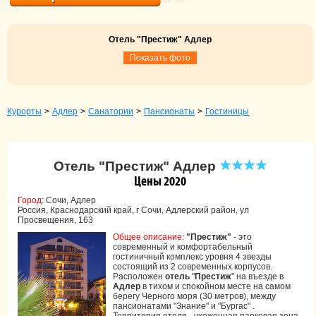
Отель "Престиж" Адлер
Показать фото
Курорты
>
Адлер
>
Санатории
>
Пансионаты
>
Гостиницы
Отель "Престиж" Адлер
Цены 2020
Город:
Сочи, Адлер
Россия, Краснодарский край, г Сочи, Адлерский район, ул
Просвещения, 163
Общее описание:
"Престиж"
- это
современный и комфортабельный
гостиничный комплекс уровня 4 звезды
состоящий из 2 современных корпусов.
Расположен
отель
"
Престиж
" на въезде в
Адлер
в тихом и спокойном месте на самом
берегу Черного моря (30 метров), между
пансионатами "Знание" и "Бургас" .