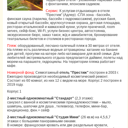
Территория отеля - ухоженная парковая зона
с фонтанчики, японским садиком.
Сервис:
К услугам отдыхающих в отеле
"Престиж" (Адлер) -СПА зона - бассейн,
финская сауна (парилка, бассейн с гидромассажем), русская баня,
новый открытый бассейн, круглосуточная охрана, детская площадка,
ресторан итальянской и кавказской кухни, услуги прачечной, room
serves, сейф-бокс, Wi-Fi, услуги бизнес-центра, автостоянка,
экскурсионное бюро, заказ такси, ж/д и авиабилетов, бронирование
театральных билетов и столиков в ресторанах города.
Пляж:
оборудованный, песчано-галечный пляж в 30 метрах от отеля.
На пляже есть различные водные аттракционы: катание на банане
для детей, прогулки на катере либо катамаране для всей семьи. Для
любителей экстремального отдыха предлагается дайвинг, полеты над
морем на парашюте, гидроциклы. На территории пляжа работает
кафе.
Номерной фонд:
Семиэтажный
отель "Престиж"
построен в 2003 г.
Ежегодно производится необходимый косметический ремонт.
Состоит из 60 комнат, из них 12 с видом на море. Корпус 2 построен в
2019 году.
Корпус 1
2-местный однокомнатный "Стандарт"
(2,3 этажи):
санузел с ванной и косметическими принадлежностями – мыло,
шампунь, шапочки для душа , телевизор, телефон, мини-бар,
кондиционер, фен.+ сейф
2-местный однокомнатный "Студия Мини"
(26 кв.м) на 4,5,6,7
этажах с большими панорамными окнами.
В номере: французская кровать или две раздельные кровати,