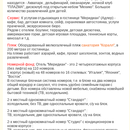
находится - Аквапарк , дельфинарий, океанариум , ночной клуб
"ПЛАZМА", дискоклуб под открытым небом "Мехико". Большое
количество развлечений для детей.
Сервис:
К услугам отдыхающих в гостинице "Меридиан" (Адлер) -
кафе, бар, детская комната, сейф, охраняемая автостоянка, услуги
прачечной, экскурсионное бюро.
Рядом с отелем: боулинг, террариум, детская дискотека,
американские горки, детская игровая площадка, теннисные корты,
кинозал и т.д.
Пляж:
Оборудованный мелкогалечный пляж
санатория "Коралл"
, в
200 метрах от гостиницы.
На пляже работают аэрарий, кафе, прокат шезлонгов, зонтов, водных
развлечений.
Номерной фонд:
Отель "Меридиан" - это 2 четырехэтажных корпуса
(без лифта) на 110 номеров.
1 корпус (новый) на 48 номеров по 16 стилевых: "Италия", "Япония",
"Восток".
В гостинице блочная система номеров, т.е. в блоке на два номера
общий коридор и санузел, что очень удобно семейным парам с
детьми. Все номера обставлены новой мебелью, снабжены новейшей
бытовой техникой (ТВ, холодильник).
2-х местный однокомнатный номер "Стандарт" :
холодильник, без ТВ, две односпальные кровати, с/у на блок.
2-х местный однокомнатный номер "Стандарт" :
ТВ, холодильник, две односпальные кровати, с/у на блок.
2-х местный однокомнатный номер "Студио" с кондиционером в
новом корпусе :