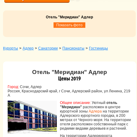
Отель "Меридиан" Адлер
Показать фото
Курорты
>
Адлер
>
Санатории
>
Пансионаты
>
Гостиницы
Отель "Меридиан" Адлер
Цены 2019
Город:
Сочи, Адлер
Россия, Краснодарский край, г Сочи, Адлерский район, ул Ленина, 219
А
Общее описание:
Уютный
отель
"Меридиан"
расположен в центре
курортной зоны
Адлера
на территории
Адлерского курортного городка, в 200
метрах от Черного моря. На территории
отеля расположен собственный парк с
редкими видами деревьев и растений.
На территории Адлеркурорта