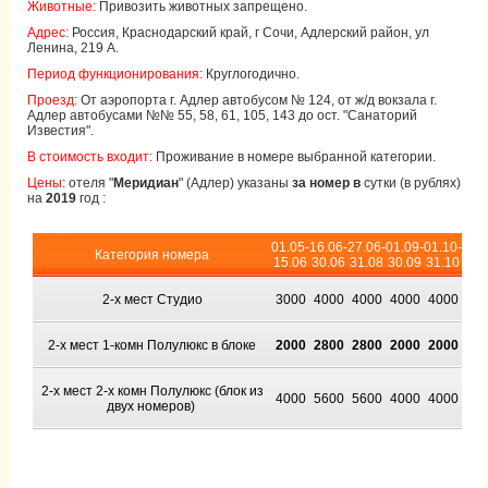
Животные:
Привозить животных запрещено.
Адрес:
Россия, Краснодарский край, г Сочи, Адлерский район, ул
Ленина, 219 А.
Период функционирования:
Круглогодично.
Проезд:
От аэропорта г. Адлер автобусом № 124, от ж/д вокзала г.
Адлер автобусами №№ 55, 58, 61, 105, 143 до ост. "Санаторий
Известия".
В стоимость входит:
Проживание в номере выбранной категории.
Цены:
отеля "
Меридиан
" (Адлер) указаны
за номер в
сутки (в рублях)
на
2019
год :
01.05-
16.06-
27.06-
01.09-
01.10-
Категория номера
15.06
30.06
31.08
30.09
31.10
2-х мест Студио
3000
4000
4000
4000
4000
2-х мест 1-комн Полулюкс в блоке
2000
2800
2800
2000
2000
2-х мест 2-х комн Полулюкс (блок из
4000
5600
5600
4000
4000
двух номеров)